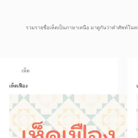
รวมรายชื่อเห็ดเป็นภาษาเหนือ มาดูกันว่าคำศัพท์ในหมวดเ
เห็ด
เห็ดเฟือง