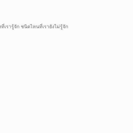
ารู้จัก ชนิดไหนที่เรายังไม่รู้จัก