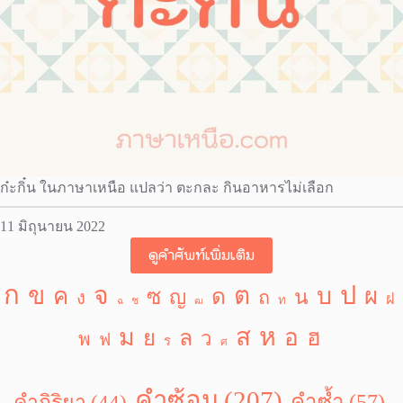
ก๋ะกิ๋น ในภาษาเหนือ แปลว่า ตะกละ กินอาหารไม่เลือก
11 มิถุนายน 2022
ดูคำศัพท์เพิ่มเติม
ก
ป
ข
จ
ต
บ
ค
ผ
ซ
ด
น
ญ
ถ
ง
ฝ
ท
ช
ฉ
ฒ
ห
ส
ม
อ
ฮ
ล
ย
ว
พ
ฟ
ร
ศ
คำซ้อน
(207)
คำซ้ำ
(57)
คำกิริยา
(44)