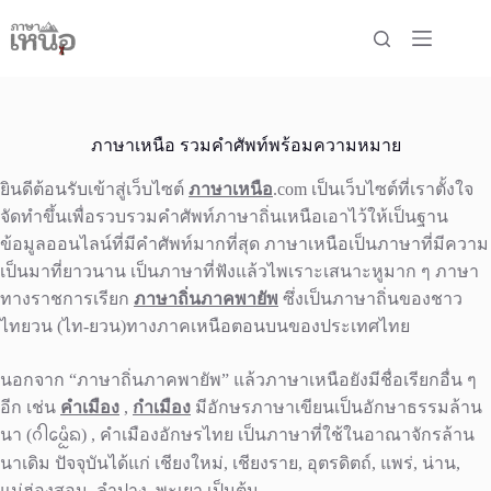
Skip
to
content
ภาษาเหนือ รวมคำศัพท์พร้อมความหมาย
ยินดีต้อนรับเข้าสู่เว็บไซต์
ภาษาเหนือ
.com เป็นเว็บไซต์ที่เราตั้งใจ
จัดทำขึ้นเพื่อรวบรวมคำศัพท์ภาษาถิ่นเหนือเอาไว้ให้เป็นฐาน
ข้อมูลออนไลน์ที่มีคำศัพท์มากที่สุด ภาษาเหนือเป็นภาษาที่มีความ
เป็นมาที่ยาวนาน เป็นภาษาที่ฟังแล้วไพเราะเสนาะหูมาก ๆ ภาษา
ทางราชการเรียก
ภาษาถิ่นภาคพายัพ
ซึ่งเป็นภาษาถิ่นของชาว
ไทยวน (ไท-ยวน)ทางภาคเหนือตอนบนของประเทศไทย
นอกจาก “ภาษาถิ่นภาคพายัพ” แล้วภาษาเหนือยังมีชื่อเรียกอื่น ๆ
อีก เช่น
คำเมือง
,
กำเมือง
มีอักษรภาษาเขียนเป็นอักษาธรรมล้าน
นา (ᨣᩴᩤᨾᩮᩬᩥᨦ) , คำเมืองอักษรไทย เป็นภาษาที่ใช้ในอาณาจักรล้าน
นาเดิม ปัจจุบันได้แก่ เชียงใหม่, เชียงราย, อุตรดิตถ์, แพร่, น่าน,
แม่ฮ่องสอน, ลำปาง, พะเยา เป็นต้น