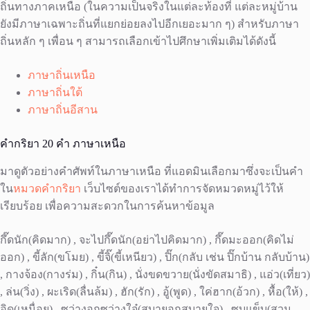
ถิ่นทางภาคเหนือ (ในความเป็นจริงในแต่ละท้องที่ แต่ละหมู่บ้าน
ยังมีภาษาเฉพาะถิ่นที่แยกย่อยลงไปอีกเยอะมาก ๆ) สำหรับภาษา
ถิ่นหลัก ๆ เพื่อน ๆ สามารถเลือกเข้าไปศึกษาเพิ่มเติมได้ดังนี้
ภาษาถิ่นเหนือ
ภาษาถิ่นใต้
ภาษาถิ่นอีสาน
คำกริยา 20 คำ ภาษาเหนือ
มาดูตัวอย่างคำศัพท์ในภาษาเหนือ ที่แอดมินเลือกมาซึ่งจะเป็นคำ
ใน
หมวดคำกริยา
เว็บไซต์ของเราได้ทำการจัดหมวดหมู่ไว้ให้
เรียบร้อย เพื่อความสะดวกในการค้นหาข้อมูล
กึ๊ดนัก(คิดมาก) , จะไปกึ๊ดนัก(อย่าไปคิดมาก) , กึ๊ดมะออก(คิดไม่
ออก) , ขี้ลัก(ขโมย) , ขี้จิ๊(ขี้เหนียว) , ปิ๊ก(กลับ เช่น ปิ๊กบ้าน กลับบ้าน)
, กางจ้อง(กางร่ม) , กิ๋น(กิน) , นั่งขดขวาย(นั่งขัดสมาธิ) , แอ่ว(เที่ยว)
, ล่น(วิ่ง) , ผะเริด(ลื่นล้ม) , ฮัก(รัก) , อู้(พูด) , ใค่ฮาก(อ้วก) , หื้อ(ให้) ,
อิด(เหนื่อย) , ซว่างอกซว่างใจ๋(สบายอกสบายใจ) , ซุบแข็บ(สวม