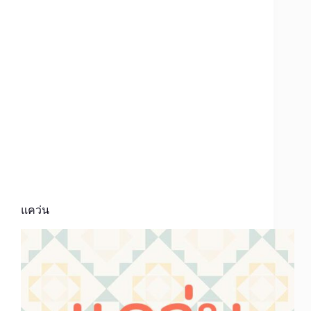
แคว่น