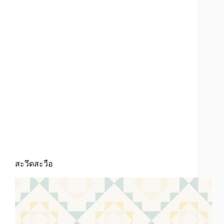
สะวึดสะวือ