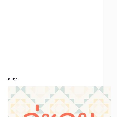
ล่ะกุย