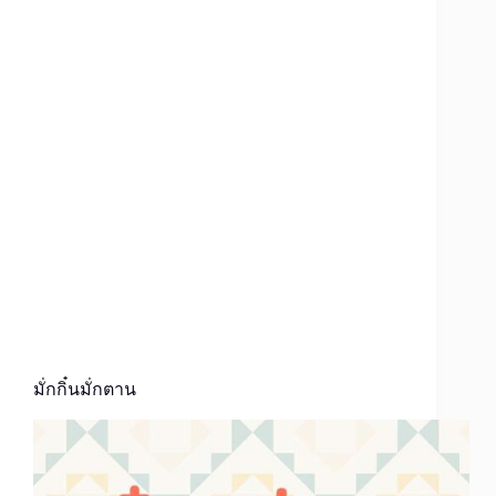
มั่กกิ๋นมั่กตาน