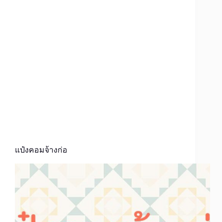
แป๋งคอมจ้างก่อ