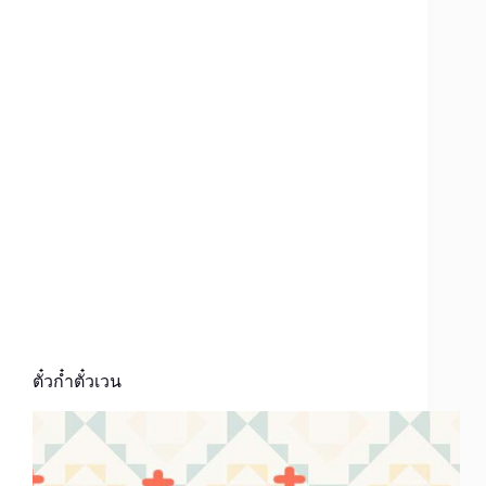
ตั๋วก๋ำตั๋วเวน