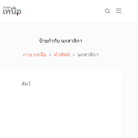
Skip
to
content
ป้ายกำกับ
นกสาลิกา
ภาษาเหนือ
คำศัพท์
นกสาลิกา
สัตว์