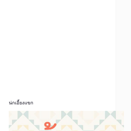
น่กเอี้ยงแขก