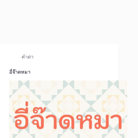
คำด่า
อี่จ๊าดหมา