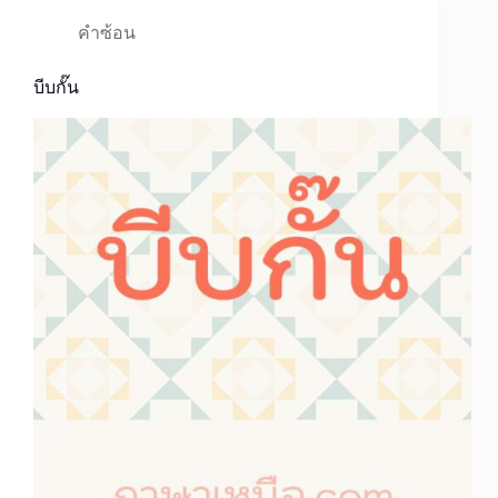
คำซ้อน
บีบกั๊น