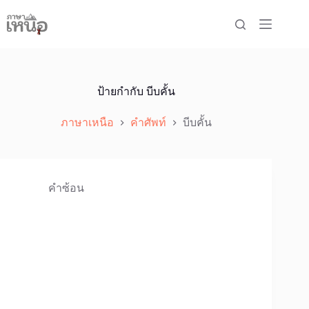
Skip
to
content
ป้ายกำกับ
บีบคั้น
ภาษาเหนือ
คำศัพท์
บีบคั้น
คำซ้อน