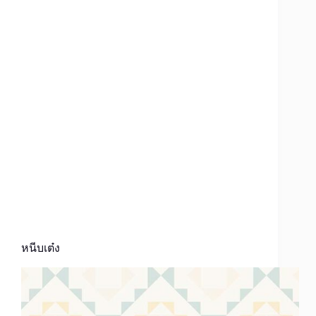
หนีบเต๋ง