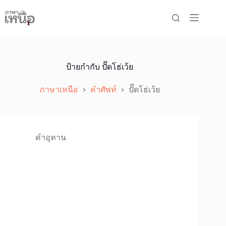
Skip
to
content
ป้ายกำกับ
ปั๊ดโธ่เว้ย
ภาษาเหนือ
คำศัพท์
ปั๊ดโธ่เว้ย
คำอุทาน