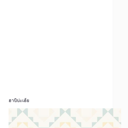
ฮาบิบ่ะเฮ้ย