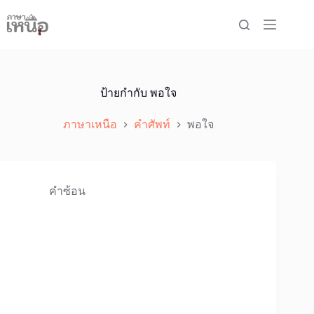
Skip
to
content
ป้ายกำกับ
พอใจ
ภาษาเหนือ
คำศัพท์
พอใจ
คำซ้อน