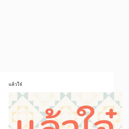
เเล้วใจ๋