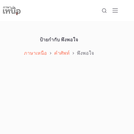
Skip
to
content
ป้ายกำกับ
พึงพอใจ
ภาษาเหนือ
คำศัพท์
พึงพอใจ