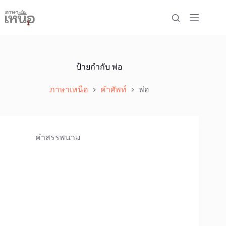
Skip
to
content
ป้ายกำกับ
พ่อ
ภาษาเหนือ
คำศัพท์
พ่อ
คำสรรพนาม