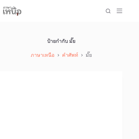
Skip
to
content
ป้ายกำกับ
มั๊ย
ภาษาเหนือ
คำศัพท์
มั๊ย