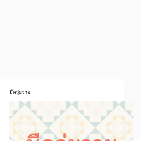
มืดวุ่ยวาย