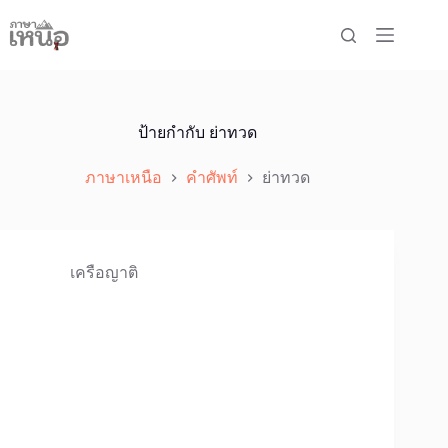
Skip
to
content
ป้ายกำกับ
ย่าทวด
ภาษาเหนือ
คำศัพท์
ย่าทวด
เครือญาติ