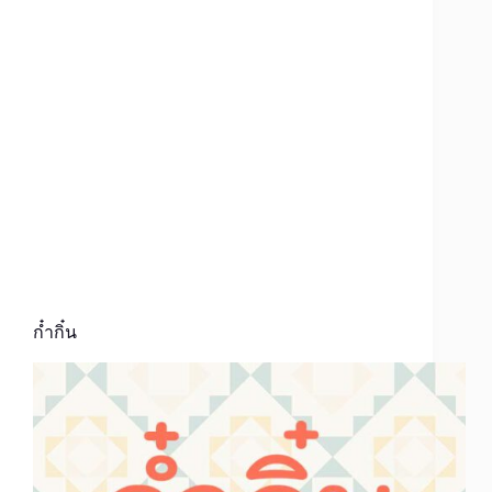
ก๋ำกิ๋น