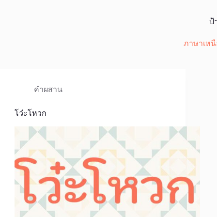
ป้
ภาษาเหนื
คำผสาน
โว๋ะโหวก