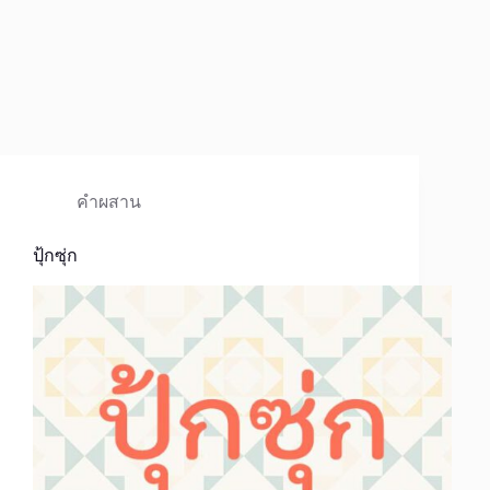
คำผสาน
ปุ้กซุ่ก