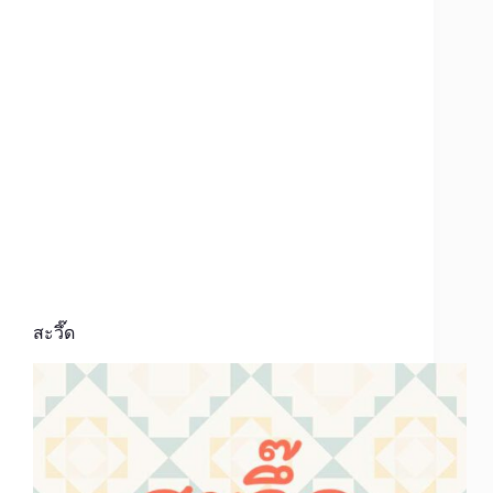
สะวึ๊ด