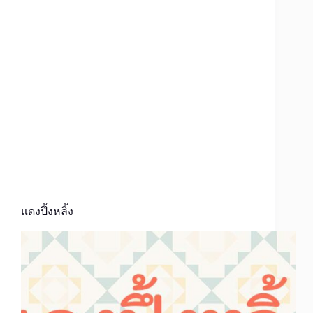
แดงปึ้งหลิ้ง