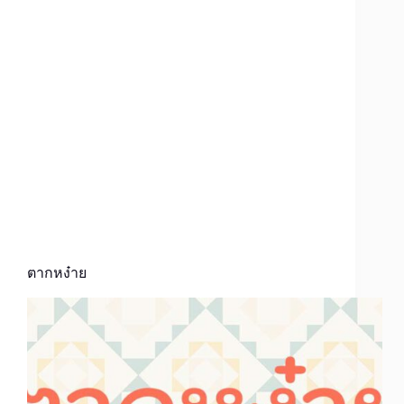
ตากหง๋าย