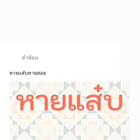
คำซ้อน
หายแส๋บหายสอย