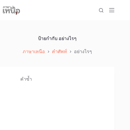
Skip
to
content
ป้ายกำกับ
อย่างไรๆ
ภาษาเหนือ
คำศัพท์
อย่างไรๆ
คำซ้ำ