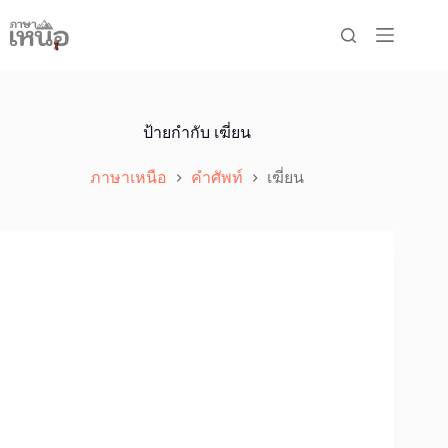
Skip
to
content
ป้ายกำกับ
เฆี่ยน
ภาษาเหนือ
คำศัพท์
เฆี่ยน