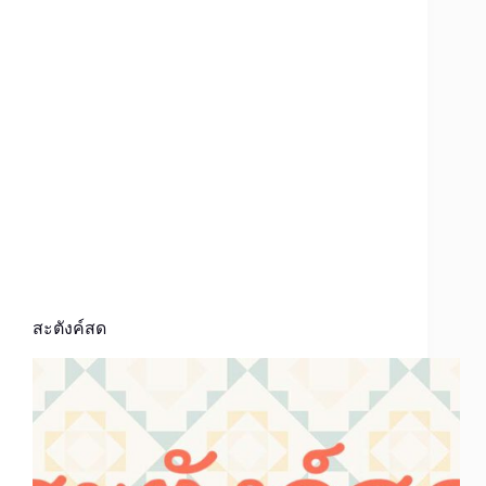
สะตังค์สด