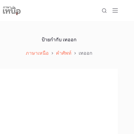
Skip
to
content
ป้ายกำกับ
เทออก
ภาษาเหนือ
คำศัพท์
เทออก