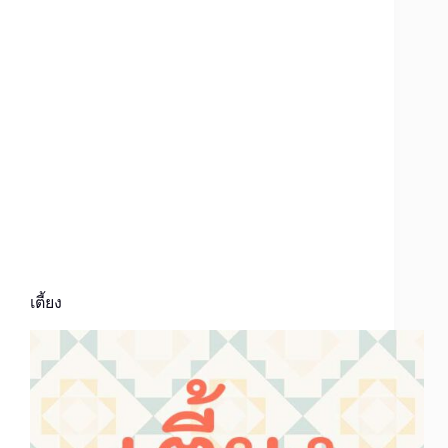
เตี้ยง