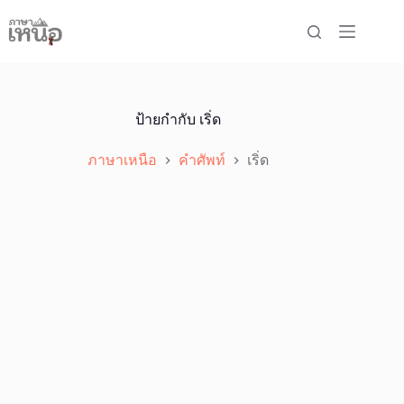
Skip
to
content
ป้ายกำกับ
เริ่ด
ภาษาเหนือ
คำศัพท์
เริ่ด