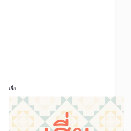
เฮี่ย