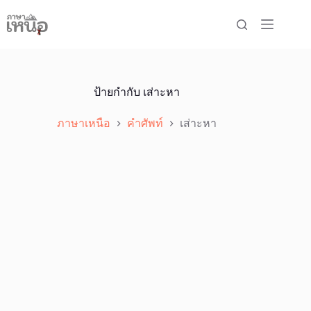
Skip
to
content
ป้ายกำกับ
เส่าะหา
ภาษาเหนือ
คำศัพท์
เส่าะหา