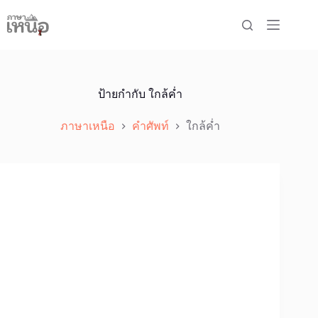
Skip
to
content
ป้ายกำกับ
ใกล้ค่ำ
ภาษาเหนือ
คำศัพท์
ใกล้ค่ำ