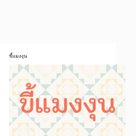
ขี้แมงงุน