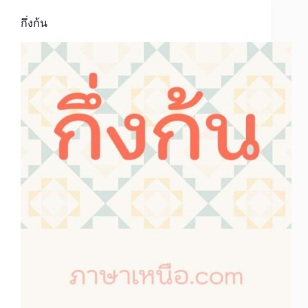
กึ่งก้น