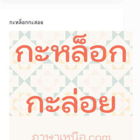
กะหล็อกกะล่อย