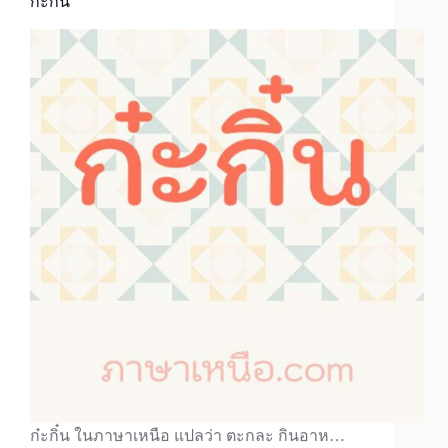
ก๋ะกิ๋น
ก๋ะกิ๋น ในภาษาเหนือ แปลว่า ตะกละ กินอาห…