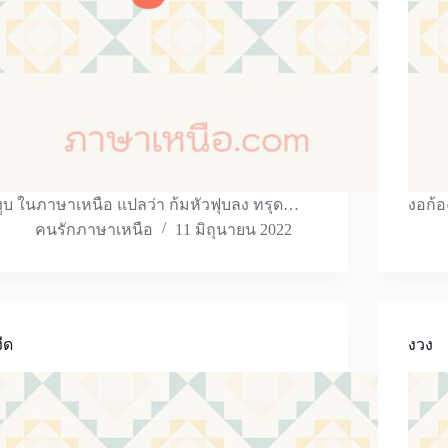
งูบ ในภาษาเหนือ แปลว่า ก้มหัวฟุบลง ทรุด…
งอก้อ
คนรักภาษาเหนือ
11 มิถุนายน 2022
งืด
งวง