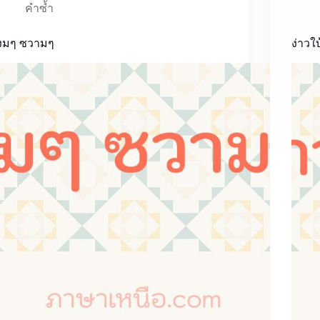
คำซ้ำ
งมๆ ซวามๆ
ง่าวใบ