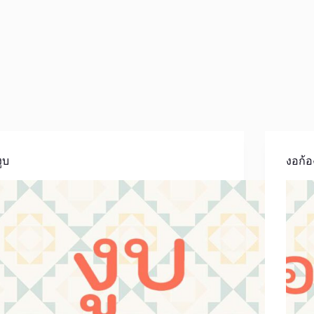
งูบ
งอก้อ