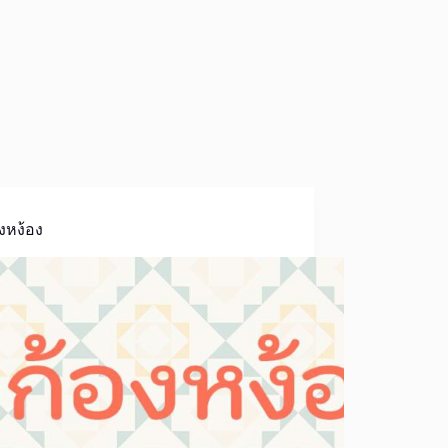
งหง้อง