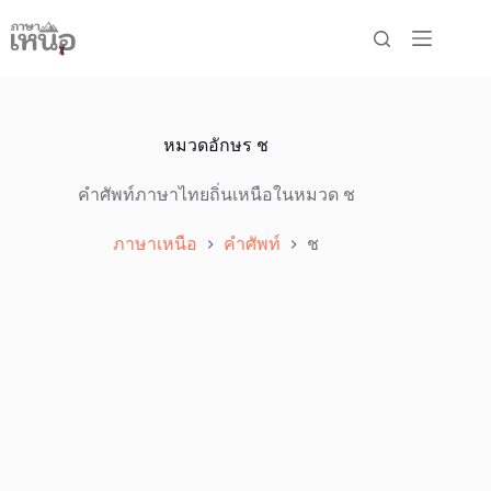
Skip
to
content
หมวดอักษร
ช
คำศัพท์ภาษาไทยถิ่นเหนือในหมวด ช
ภาษาเหนือ
คำศัพท์
ช