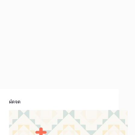
ผ๋ดจด