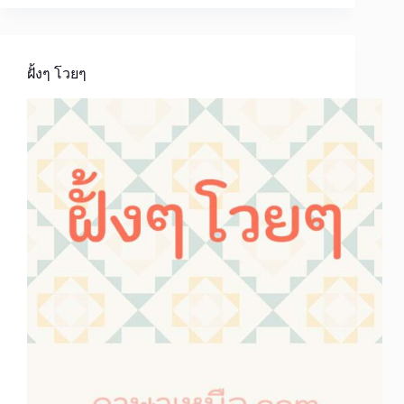
ฝั้งๆ โวยๆ