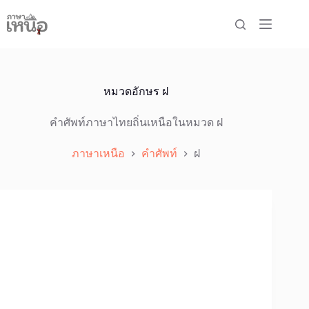
Skip
to
content
หมวดอักษร
ฝ
คำศัพท์ภาษาไทยถิ่นเหนือในหมวด ฝ
ภาษาเหนือ
คำศัพท์
ฝ