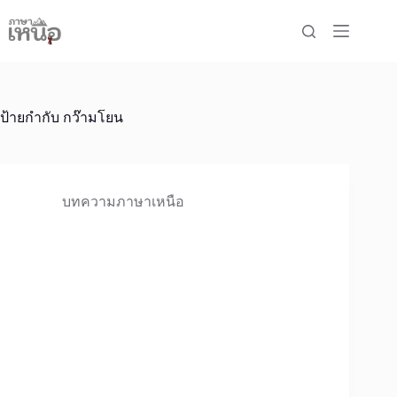
Skip
to
content
ป้ายกำกับ
กว๊ามโยน
บทความภาษาเหนือ