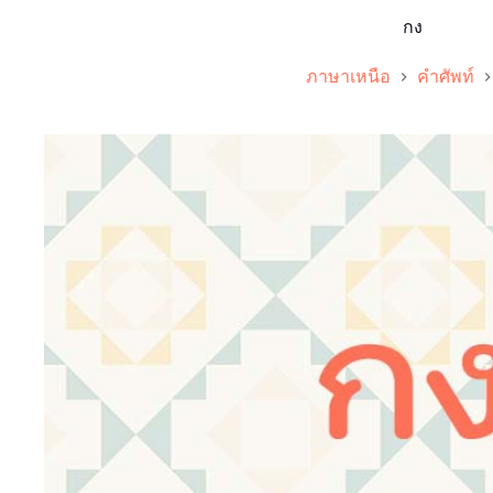
กง
ภาษาเหนือ
คำศัพท์