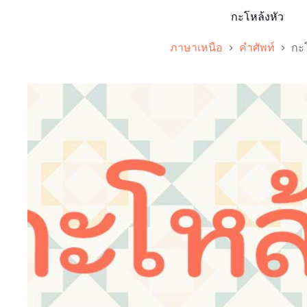
กะโหล้งหัว
ภาษาเหนือ
คำศัพท์
กะ