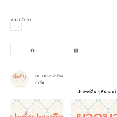
หมวดอักษร
#
ก
PREVIOUS
คำศัพท์
ก๋ะกิ๋น
คำศัพท์อื่น ๆ ที่น่าสนใ