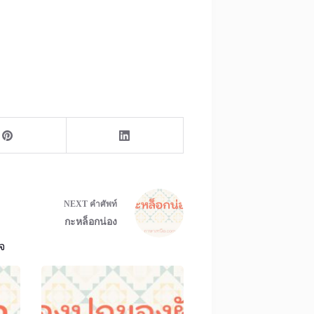
NEXT
คำศัพท์
กะหล็อกน่อง
จ