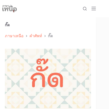
Skip
to
content
กั๊ด
ภาษาเหนือ
คำศัพท์
กั๊ด