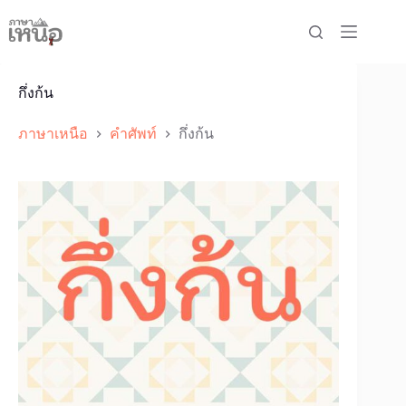
Skip
to
content
กึ่งก้น
ภาษาเหนือ
คำศัพท์
กึ่งก้น