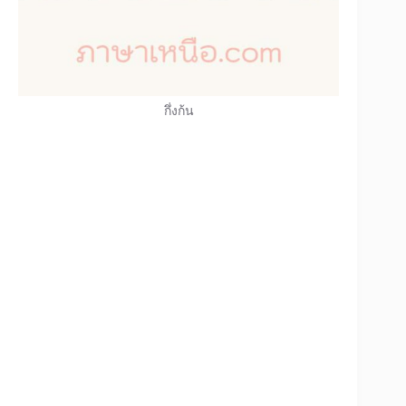
กึ่งก้น