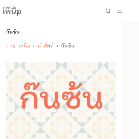
Skip
to
content
ก๊นซ้น
ภาษาเหนือ
คำศัพท์
ก๊นซ้น