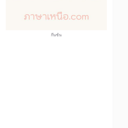
ก๊นซ้น