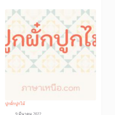
ปูกผั๋กปูกไม้
9 มีนาคม 2022