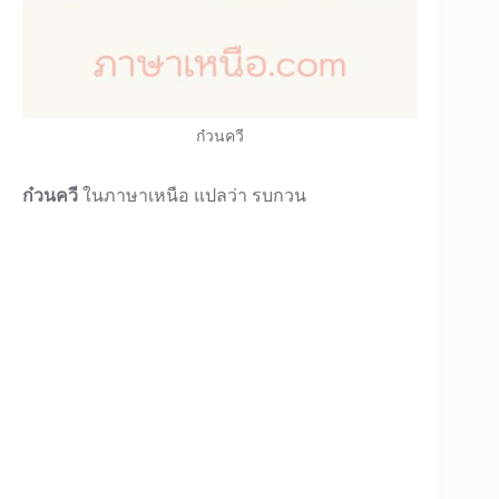
ก๋วนควี
ก๋วนควี
ในภาษาเหนือ แปลว่า รบกวน