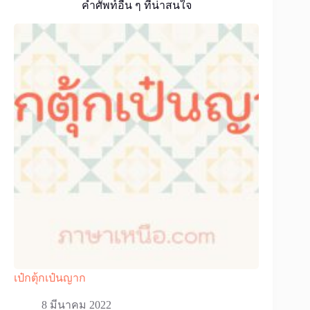
คำศัพท์อื่น ๆ ที่น่าสนใจ
เป๋กตุ้กเป๋นญาก
8 มีนาคม 2022