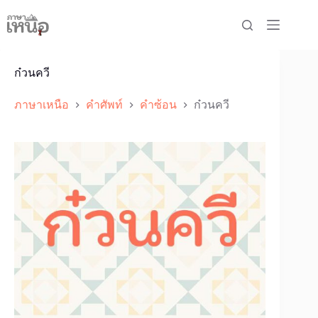
Skip
to
content
ก๋วนควี
ภาษาเหนือ
คำศัพท์
คำซ้อน
ก๋วนควี