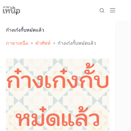
Skip
to
content
ก๋างเก๋งกั้บหม๋ดแล้ว
ภาษาเหนือ
คำศัพท์
ก๋างเก๋งกั้บหม๋ดแล้ว