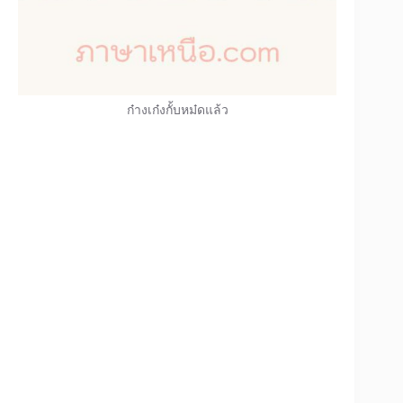
ก๋างเก๋งกั้บหม๋ดแล้ว