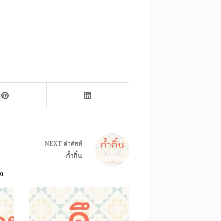
NEXT
คำศัพท์
ก๋ำกิ๋น
จ