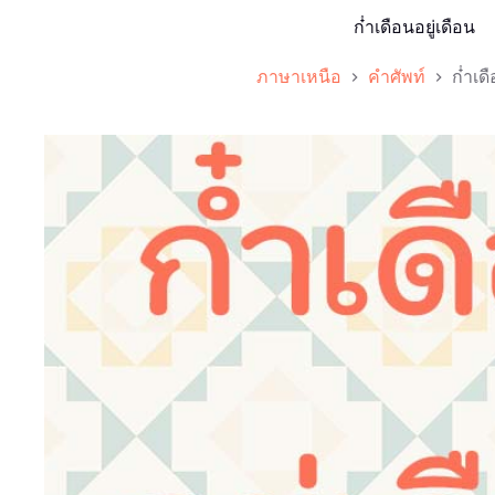
ก๋ําเดือนอยู่เดือน
ภาษาเหนือ
คำศัพท์
ก๋ําเด