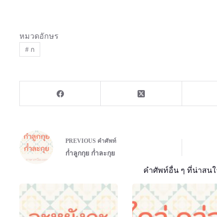
หมวดอักษร
#
ก
PREVIOUS
คำศัพท์
ก๋ําลูกกุย ก๋ําละกุย
คำศัพท์อื่น ๆ ที่น่าสนใ